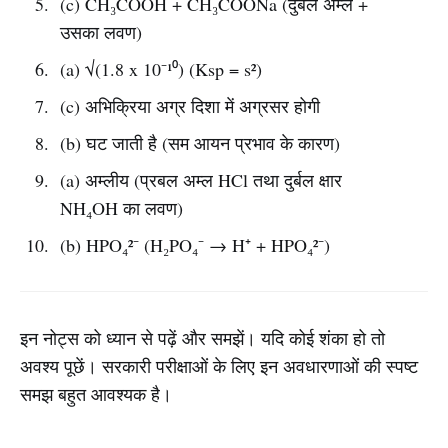
(c) CH₃COOH + CH₃COONa (दुर्बल अम्ल +
उसका लवण)
(a) √(1.8 x 10⁻¹⁰) (Ksp = s²)
(c) अभिक्रिया अग्र दिशा में अग्रसर होगी
(b) घट जाती है (सम आयन प्रभाव के कारण)
(a) अम्लीय (प्रबल अम्ल HCl तथा दुर्बल क्षार
NH₄OH का लवण)
(b) HPO₄²⁻ (H₂PO₄⁻ → H⁺ + HPO₄²⁻)
इन नोट्स को ध्यान से पढ़ें और समझें। यदि कोई शंका हो तो
अवश्य पूछें। सरकारी परीक्षाओं के लिए इन अवधारणाओं की स्पष्ट
समझ बहुत आवश्यक है।