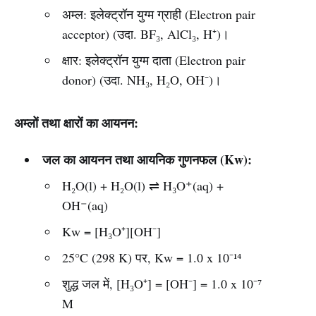
अम्ल: इलेक्ट्रॉन युग्म ग्राही (Electron pair
acceptor) (उदा. BF₃, AlCl₃, H⁺)।
क्षार: इलेक्ट्रॉन युग्म दाता (Electron pair
donor) (उदा. NH₃, H₂O, OH⁻)।
अम्लों तथा क्षारों का आयनन:
जल का आयनन तथा आयनिक गुणनफल (Kw):
H₂O(l) + H₂O(l) ⇌ H₃O⁺(aq) +
OH⁻(aq)
Kw = [H₃O⁺][OH⁻]
25°C (298 K) पर, Kw = 1.0 x 10⁻¹⁴
शुद्ध जल में, [H₃O⁺] = [OH⁻] = 1.0 x 10⁻⁷
M