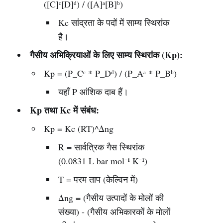
([C]ᶜ[D]ᵈ) / ([A]ᵃ[B]ᵇ)
Kc सांद्रता के पदों में साम्य स्थिरांक
है।
गैसीय अभिक्रियाओं के लिए साम्य स्थिरांक (Kp):
Kp = (P_Cᶜ * P_Dᵈ) / (P_Aᵃ * P_Bᵇ)
यहाँ P आंशिक दाब हैं।
Kp तथा Kc में संबंध:
Kp = Kc (RT)^Δng
R = सार्वत्रिक गैस स्थिरांक
(0.0831 L bar mol⁻¹ K⁻¹)
T = परम ताप (केल्विन में)
Δng = (गैसीय उत्पादों के मोलों की
संख्या) - (गैसीय अभिकारकों के मोलों