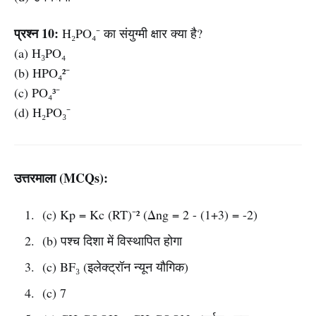
प्रश्न 10:
H₂PO₄⁻ का संयुग्मी क्षार क्या है?
(a) H₃PO₄
(b) HPO₄²⁻
(c) PO₄³⁻
(d) H₂PO₃⁻
उत्तरमाला (MCQs):
(c) Kp = Kc (RT)⁻² (Δng = 2 - (1+3) = -2)
(b) पश्च दिशा में विस्थापित होगा
(c) BF₃ (इलेक्ट्रॉन न्यून यौगिक)
(c) 7