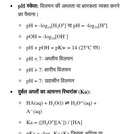
pH स्केल:
विलयन की अम्लता या क्षारकता व्यक्त करने
का पैमाना।
pH = -log₁₀[H₃O⁺] या pH = -log₁₀[H⁺]
pOH = -log₁₀[OH⁻]
pH + pOH = pKw = 14 (25°C पर)
pH < 7: अम्लीय विलयन
pH > 7: क्षारीय विलयन
pH = 7: उदासीन विलयन
दुर्बल अम्लों का आयनन स्थिरांक (Ka):
HA(aq) + H₂O(l) ⇌ H₃O⁺(aq) +
A⁻(aq)
Ka = ([H₃O⁺][A⁻]) / [HA]
pKa = -log₁₀Ka (Ka जितना अधिक या