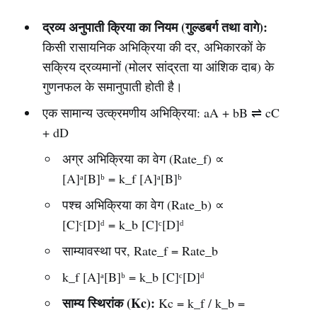
द्रव्य अनुपाती क्रिया का नियम (गुल्डबर्ग तथा वागे):
किसी रासायनिक अभिक्रिया की दर, अभिकारकों के
सक्रिय द्रव्यमानों (मोलर सांद्रता या आंशिक दाब) के
गुणनफल के समानुपाती होती है।
एक सामान्य उत्क्रमणीय अभिक्रिया: aA + bB ⇌ cC
+ dD
अग्र अभिक्रिया का वेग (Rate_f) ∝
[A]ᵃ[B]ᵇ = k_f [A]ᵃ[B]ᵇ
पश्च अभिक्रिया का वेग (Rate_b) ∝
[C]ᶜ[D]ᵈ = k_b [C]ᶜ[D]ᵈ
साम्यावस्था पर, Rate_f = Rate_b
k_f [A]ᵃ[B]ᵇ = k_b [C]ᶜ[D]ᵈ
साम्य स्थिरांक (Kc):
Kc = k_f / k_b =