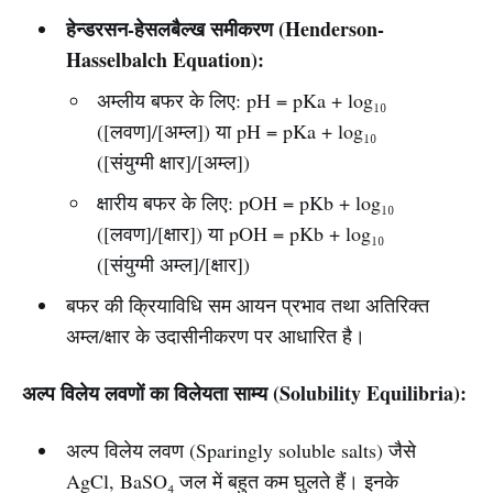
हेन्डरसन-हेसलबैल्ख समीकरण (Henderson-
Hasselbalch Equation):
अम्लीय बफर के लिए: pH = pKa + log₁₀
([लवण]/[अम्ल]) या pH = pKa + log₁₀
([संयुग्मी क्षार]/[अम्ल])
क्षारीय बफर के लिए: pOH = pKb + log₁₀
([लवण]/[क्षार]) या pOH = pKb + log₁₀
([संयुग्मी अम्ल]/[क्षार])
बफर की क्रियाविधि सम आयन प्रभाव तथा अतिरिक्त
अम्ल/क्षार के उदासीनीकरण पर आधारित है।
अल्प विलेय लवणों का विलेयता साम्य (Solubility Equilibria):
अल्प विलेय लवण (Sparingly soluble salts) जैसे
AgCl, BaSO₄ जल में बहुत कम घुलते हैं। इनके