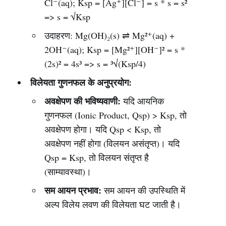
Cl⁻(aq); Ksp = [Ag⁺][Cl⁻] = s * s = s²
=> s = √Ksp
उदाहरण: Mg(OH)₂(s) ⇌ Mg²⁺(aq) +
2OH⁻(aq); Ksp = [Mg²⁺][OH⁻]² = s *
(2s)² = 4s³ => s = ³√(Ksp/4)
विलेयता गुणनफल के अनुप्रयोग:
अवक्षेपण की भविष्यवाणी:
यदि आयनिक
गुणनफल (Ionic Product, Qsp) > Ksp, तो
अवक्षेपण होगा। यदि Qsp < Ksp, तो
अवक्षेपण नहीं होगा (विलयन असंतृप्त)। यदि
Qsp = Ksp, तो विलयन संतृप्त है
(साम्यावस्था)।
सम आयन प्रभाव:
सम आयन की उपस्थिति में
अल्प विलेय लवण की विलेयता घट जाती है।