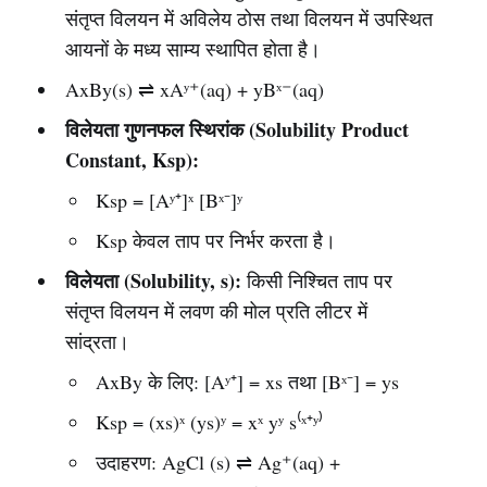
संतृप्त विलयन में अविलेय ठोस तथा विलयन में उपस्थित
आयनों के मध्य साम्य स्थापित होता है।
AxBy(s) ⇌ xAʸ⁺(aq) + yBˣ⁻(aq)
विलेयता गुणनफल स्थिरांक (Solubility Product
Constant, Ksp):
Ksp = [Aʸ⁺]ˣ [Bˣ⁻]ʸ
Ksp केवल ताप पर निर्भर करता है।
विलेयता (Solubility, s):
किसी निश्चित ताप पर
संतृप्त विलयन में लवण की मोल प्रति लीटर में
सांद्रता।
AxBy के लिए: [Aʸ⁺] = xs तथा [Bˣ⁻] = ys
Ksp = (xs)ˣ (ys)ʸ = xˣ yʸ s⁽ˣ⁺ʸ⁾
उदाहरण: AgCl (s) ⇌ Ag⁺(aq) +