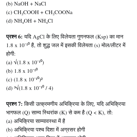
(b) NaOH + NaCl
(c) CH₃COOH + CH₃COONa
(d) NH₄OH + NH₄Cl
प्रश्न 6:
यदि AgCl के लिए विलेयता गुणनफल (Ksp) का मान
1.8 x 10⁻¹⁰ है, तो शुद्ध जल में इसकी विलेयता (s) मोल/लीटर में
होगी:
(a) √(1.8 x 10⁻¹⁰)
(b) 1.8 x 10⁻¹⁰
(c) (1.8 x 10⁻¹⁰)²
(d) ³√(1.8 x 10⁻¹⁰ / 4)
प्रश्न 7:
किसी उत्क्रमणीय अभिक्रिया के लिए, यदि अभिक्रिया
भागफल (Q) साम्य स्थिरांक (K) से कम है (Q < K), तो:
(a) अभिक्रिया साम्यावस्था में है
(b) अभिक्रिया पश्च दिशा में अग्रसर होगी