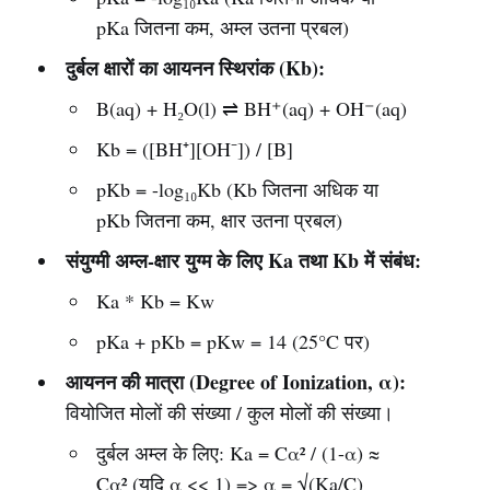
pKa जितना कम, अम्ल उतना प्रबल)
दुर्बल क्षारों का आयनन स्थिरांक (Kb):
B(aq) + H₂O(l) ⇌ BH⁺(aq) + OH⁻(aq)
Kb = ([BH⁺][OH⁻]) / [B]
pKb = -log₁₀Kb (Kb जितना अधिक या
pKb जितना कम, क्षार उतना प्रबल)
संयुग्मी अम्ल-क्षार युग्म के लिए Ka तथा Kb में संबंध:
Ka * Kb = Kw
pKa + pKb = pKw = 14 (25°C पर)
आयनन की मात्रा (Degree of Ionization, α):
वियोजित मोलों की संख्या / कुल मोलों की संख्या।
दुर्बल अम्ल के लिए: Ka = Cα² / (1-α) ≈
Cα² (यदि α << 1) => α = √(Ka/C)