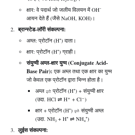
क्षार: वे पदार्थ जो जलीय विलयन में OH⁻
आयन देते हैं (जैसे NaOH, KOH)।
ब्रान्स्टेड-लॉरी संकल्पना:
अम्ल: प्रोटॉन (H⁺) दाता।
क्षार: प्रोटॉन (H⁺) ग्राही।
संयुग्मी अम्ल-क्षार युग्म (Conjugate Acid-
Base Pair):
एक अम्ल तथा एक क्षार का युग्म
जो केवल एक प्रोटॉन द्वारा भिन्न होता है।
अम्ल ⇌ प्रोटॉन (H⁺) + संयुग्मी क्षार
(उदा. HCl ⇌ H⁺ + Cl⁻)
क्षार + प्रोटॉन (H⁺) ⇌ संयुग्मी अम्ल
(उदा. NH₃ + H⁺ ⇌ NH₄⁺)
लुईस संकल्पना: