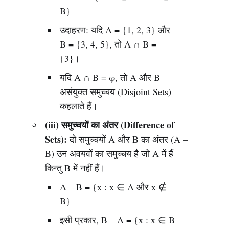
B}
उदाहरण: यदि A = {1, 2, 3} और
B = {3, 4, 5}, तो A ∩ B =
{3}।
यदि A ∩ B = φ, तो A और B
असंयुक्त समुच्चय (Disjoint Sets)
कहलाते हैं।
(iii) समुच्चयों का अंतर (Difference of
Sets):
दो समुच्चयों A और B का अंतर (A –
B) उन अवयवों का समुच्चय है जो A में हैं
किन्तु B में नहीं हैं।
A – B = {x : x ∈ A और x ∉
B}
इसी प्रकार, B – A = {x : x ∈ B