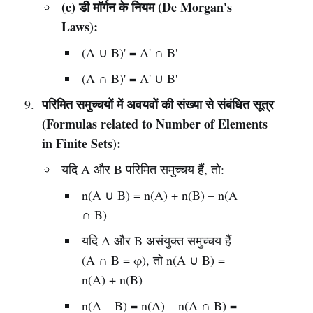
(e) डी मॉर्गन के नियम (De Morgan's
Laws):
(A ∪ B)' = A' ∩ B'
(A ∩ B)' = A' ∪ B'
परिमित समुच्चयों में अवयवों की संख्या से संबंधित सूत्र
(Formulas related to Number of Elements
in Finite Sets):
यदि A और B परिमित समुच्चय हैं, तो:
n(A ∪ B) = n(A) + n(B) – n(A
∩ B)
यदि A और B असंयुक्त समुच्चय हैं
(A ∩ B = φ), तो n(A ∪ B) =
n(A) + n(B)
n(A – B) = n(A) – n(A ∩ B) =