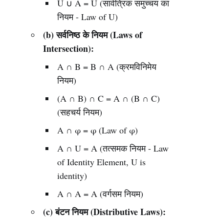
U ∪ A = U (सार्वत्रिक समुच्चय का
नियम - Law of U)
(b) सर्वनिष्ठ के नियम (Laws of
Intersection):
A ∩ B = B ∩ A (क्रमविनिमेय
नियम)
(A ∩ B) ∩ C = A ∩ (B ∩ C)
(सहचर्य नियम)
A ∩ φ = φ (Law of φ)
A ∩ U = A (तत्समक नियम - Law
of Identity Element, U is
identity)
A ∩ A = A (वर्गसम नियम)
(c) बंटन नियम (Distributive Laws):