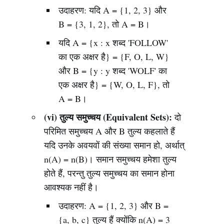
उदाहरण: यदि A = {1, 2, 3} और
B = {3, 1, 2}, तो A = B।
यदि A = {x : x शब्द 'FOLLOW'
का एक अक्षर है} = {F, O, L, W}
और B = {y : y शब्द 'WOLF' का
एक अक्षर है} = {W, O, L, F}, तो
A = B।
(vi) तुल्य समुच्चय (Equivalent Sets):
दो
परिमित समुच्चय A और B तुल्य कहलाते हैं
यदि उनके अवयवों की संख्या समान हो, अर्थात्
n(A) = n(B)। समान समुच्चय हमेशा तुल्य
होते हैं, परन्तु तुल्य समुच्चय का समान होना
आवश्यक नहीं है।
उदाहरण: A = {1, 2, 3} और B =
{a, b, c} तुल्य हैं क्योंकि n(A) = 3