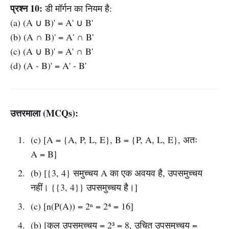
प्रश्न 10:
डी मॉर्गन का नियम है:
(a) (A ∪ B)' = A' ∪ B'
(b) (A ∩ B)' = A' ∩ B'
(c) (A ∪ B)' = A' ∩ B'
(d) (A - B)' = A' - B'
उत्तरमाला (MCQs):
(c) [A = {A, P, L, E}, B = {P, A, L, E}, अतः
A = B]
(b) [{3, 4} समुच्चय A का एक अवयव है, उपसमुच्चय
नहीं। {{3, 4}} उपसमुच्चय है।]
(c) [n(P(A)) = 2ⁿ = 2⁴ = 16]
(b) [कुल उपसमुच्चय = 2³ = 8, उचित उपसमुच्चय =