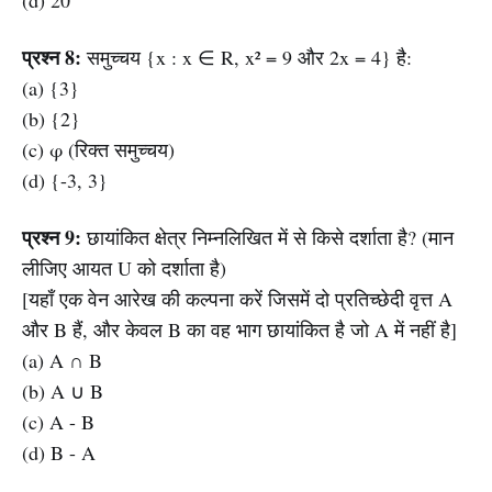
(d) 20
प्रश्न 8:
समुच्चय {x : x ∈ R, x² = 9 और 2x = 4} है:
(a) {3}
(b) {2}
(c) φ (रिक्त समुच्चय)
(d) {-3, 3}
प्रश्न 9:
छायांकित क्षेत्र निम्नलिखित में से किसे दर्शाता है? (मान
लीजिए आयत U को दर्शाता है)
[यहाँ एक वेन आरेख की कल्पना करें जिसमें दो प्रतिच्छेदी वृत्त A
और B हैं, और केवल B का वह भाग छायांकित है जो A में नहीं है]
(a) A ∩ B
(b) A ∪ B
(c) A - B
(d) B - A