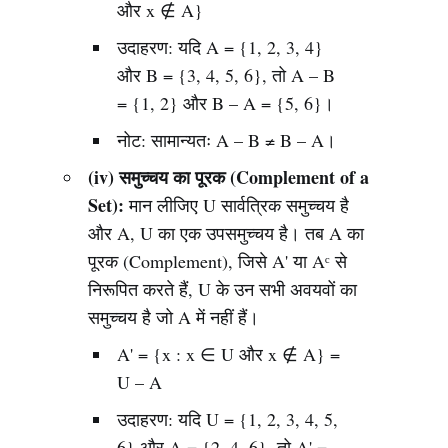
और x ∉ A}
उदाहरण: यदि A = {1, 2, 3, 4}
और B = {3, 4, 5, 6}, तो A – B
= {1, 2} और B – A = {5, 6}।
नोट: सामान्यतः A – B ≠ B – A।
(iv) समुच्चय का पूरक (Complement of a
Set):
मान लीजिए U सार्वत्रिक समुच्चय है
और A, U का एक उपसमुच्चय है। तब A का
पूरक (Complement), जिसे A' या Aᶜ से
निरूपित करते हैं, U के उन सभी अवयवों का
समुच्चय है जो A में नहीं हैं।
A' = {x : x ∈ U और x ∉ A} =
U – A
उदाहरण: यदि U = {1, 2, 3, 4, 5,
6} और A = {2, 4, 6}, तो A' =