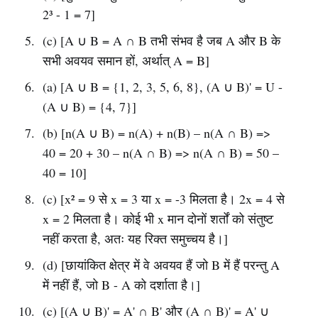
2³ - 1 = 7]
(c) [A ∪ B = A ∩ B तभी संभव है जब A और B के
सभी अवयव समान हों, अर्थात् A = B]
(a) [A ∪ B = {1, 2, 3, 5, 6, 8}, (A ∪ B)' = U -
(A ∪ B) = {4, 7}]
(b) [n(A ∪ B) = n(A) + n(B) – n(A ∩ B) =>
40 = 20 + 30 – n(A ∩ B) => n(A ∩ B) = 50 –
40 = 10]
(c) [x² = 9 से x = 3 या x = -3 मिलता है। 2x = 4 से
x = 2 मिलता है। कोई भी x मान दोनों शर्तों को संतुष्ट
नहीं करता है, अतः यह रिक्त समुच्चय है।]
(d) [छायांकित क्षेत्र में वे अवयव हैं जो B में हैं परन्तु A
में नहीं हैं, जो B - A को दर्शाता है।]
(c) [(A ∪ B)' = A' ∩ B' और (A ∩ B)' = A' ∪