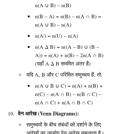
n(A ∪ B) – n(B)
n(B – A) = n(B) – n(A ∩ B) =
n(A ∪ B) – n(A)
n(A') = n(U) – n(A)
n(A Δ B) = n((A – B) ∪ (B –
A)) = n(A) + n(B) – 2n(A ∩ B)
(यहाँ A Δ B सममित अंतर है)
यदि A, B और C परिमित समुच्चय हैं, तो:
n(A ∪ B ∪ C) = n(A) + n(B) +
n(C) – n(A ∩ B) – n(B ∩ C) –
n(A ∩ C) + n(A ∩ B ∩ C)
वेन आरेख (Venn Diagrams):
समुच्चयों के बीच संबंधों को दर्शाने के लिए
आरेखों का उपयोग वेन आरेख कहलाता है।