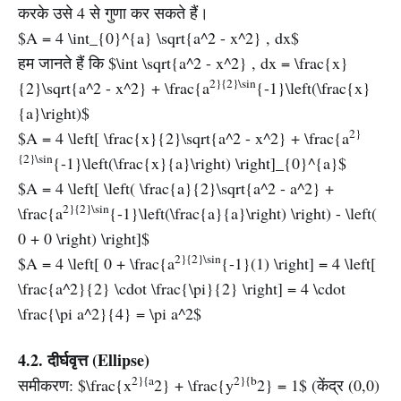
करके उसे 4 से गुणा कर सकते हैं।
$A = 4 \int_{0}^{a} \sqrt{a^2 - x^2} , dx$
हम जानते हैं कि $\int \sqrt{a^2 - x^2} , dx = \frac{x}
2}{2}\sin
{2}\sqrt{a^2 - x^2} + \frac{a
{-1}\left(\frac{x}
{a}\right)$
2}
$A = 4 \left[ \frac{x}{2}\sqrt{a^2 - x^2} + \frac{a
{2}\sin
{-1}\left(\frac{x}{a}\right) \right]_{0}^{a}$
$A = 4 \left[ \left( \frac{a}{2}\sqrt{a^2 - a^2} +
2}{2}\sin
\frac{a
{-1}\left(\frac{a}{a}\right) \right) - \left(
0 + 0 \right) \right]$
2}{2}\sin
$A = 4 \left[ 0 + \frac{a
{-1}(1) \right] = 4 \left[
\frac{a^2}{2} \cdot \frac{\pi}{2} \right] = 4 \cdot
\frac{\pi a^2}{4} = \pi a^2$
4.2. दीर्घवृत्त (Ellipse)
2}{a
2}{b
समीकरण: $\frac{x
2} + \frac{y
2} = 1$ (केंद्र (0,0)