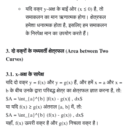
यदि वक्र y-अक्ष के बाईं ओर (x ≤ 0) है, तो
समाकलन का मान ऋणात्मक होगा। क्षेत्रफल
हमेशा धनात्मक होता है, इसलिए हम समाकलन
के निरपेक्ष मान का उपयोग करते हैं।
3. दो वक्रों के मध्यवर्ती क्षेत्रफल (Area between Two
Curves)
3.1. x-अक्ष के सापेक्ष
यदि दो वक्र y = f(x) और y = g(x) हैं, और हमें x = a और x =
b के बीच उनके द्वारा परिबद्ध क्षेत्र का क्षेत्रफल ज्ञात करना है, तो:
$A = \int_{a}^{b} |f(x) - g(x)| , dx$
या यदि f(x) ≥ g(x) अंतराल [a, b] में, तो:
$A = \int_{a}^{b} (f(x) - g(x)) , dx$
यहाँ, f(x) ऊपरी वक्र है और g(x) निचला वक्र है।