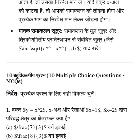
आता है, तो उसका निरपेक्ष मान लें। यदि वक्र x-अक्ष
को काटता है, तो आपको समाकलन को तोड़ना होगा और
प्रत्येक भाग का निरपेक्ष मान लेकर जोड़ना होगा।
मानक समाकलन सूत्र:
समाकलन के मूल सूत्र और
त्रिकोणमितीय प्रतिस्थापन से संबंधित सूत्र (जैसे
$\int \sqrt{a^2 - x^2} , dx$) याद रखें।
10 बहुविकल्पीय प्रश्न (10 Multiple Choice Questions -
MCQs)
निर्देश:
प्रत्येक प्रश्न के लिए सही विकल्प चुनें।
1.
वक्र $y = x^2$, x-अक्ष और रेखाओं $x=1$, $x=2$ द्वारा
परिबद्ध क्षेत्र का क्षेत्रफल क्या है?
(a) $\frac{7}{3}$ वर्ग इकाई
(b) $\frac{8}{3}$ वर्ग इकाई