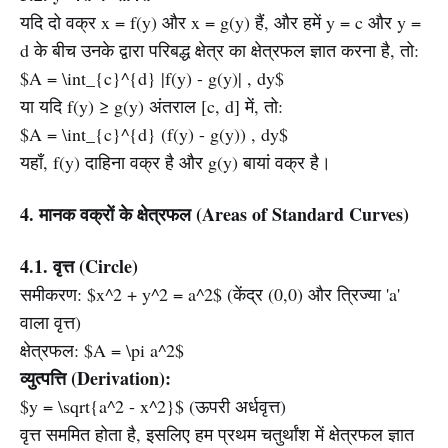
यदि दो वक्र x = f(y) और x = g(y) हैं, और हमें y = c और y =
d के बीच उनके द्वारा परिबद्ध क्षेत्र का क्षेत्रफल ज्ञात करना है, तो:
$A = \int_{c}^{d} |f(y) - g(y)| , dy$
या यदि f(y) ≥ g(y) अंतराल [c, d] में, तो:
$A = \int_{c}^{d} (f(y) - g(y)) , dy$
यहाँ, f(y) दाहिना वक्र है और g(y) बायां वक्र है।
4. मानक वक्रों के क्षेत्रफल (Areas of Standard Curves)
4.1. वृत्त (Circle)
समीकरण: $x^2 + y^2 = a^2$ (केंद्र (0,0) और त्रिज्या 'a'
वाला वृत्त)
क्षेत्रफल: $A = \pi a^2$
व्युत्पत्ति (Derivation):
$y = \sqrt{a^2 - x^2}$ (ऊपरी अर्धवृत्त)
वृत्त सममित होता है, इसलिए हम प्रथम चतुर्थांश में क्षेत्रफल ज्ञात